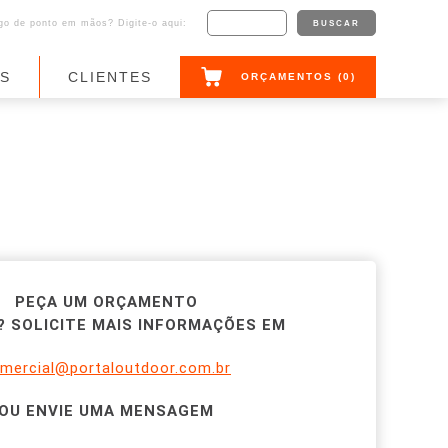
o de ponto em mãos? Digite-o aqui:
AS
CLIENTES
ORÇAMENTOS (
0
)
PEÇA UM ORÇAMENTO
 SOLICITE MAIS INFORMAÇÕES EM
mercial@portaloutdoor.com.br
OU ENVIE UMA MENSAGEM