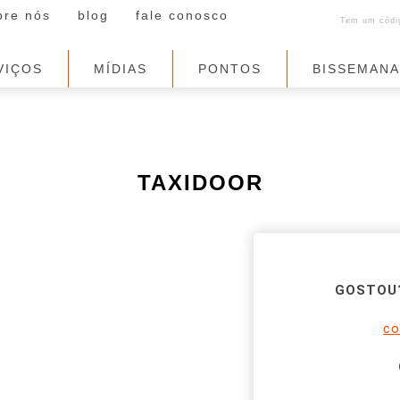
bre nós
blog
fale conosco
Tem um códig
VIÇOS
MÍDIAS
PONTOS
BISSEMAN
TAXIDOOR
GOSTOU?
co