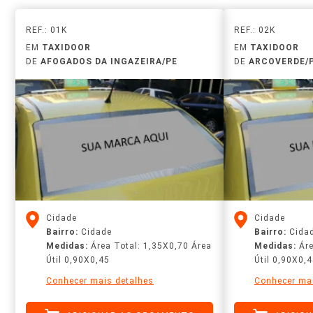
REF.: 01K
REF.: 02K
EM
TAXIDOOR
EM
TAXIDOOR
DE
AFOGADOS DA INGAZEIRA/PE
DE
ARCOVERDE/
Cidade
Cidade
Bairro:
Cidade
Bairro:
Cida
Medidas:
Área Total: 1,35X0,70 Área
Medidas:
Áre
Útil 0,90X0,45
Útil 0,90X0,
Conhecer mais detalhes
Conhecer mai