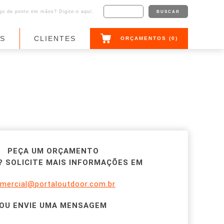
o de ponto em mãos? Digite-o aqui:
AS
CLIENTES
ORÇAMENTOS (
0
)
PEÇA UM ORÇAMENTO
 SOLICITE MAIS INFORMAÇÕES EM
mercial@portaloutdoor.com.br
OU ENVIE UMA MENSAGEM