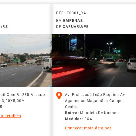
REF.: E0001_BA
EM
EMPENAS
O/RS
DE
CARUARU/PE
asil Com Br 285 Acesso
Av. Prof. José Leão-Esquina Av.
o 3,00X5,00M
Agamenon Magalhães Campo
85
Central
Bairro:
Mauricio De Nassau
s detalhes
Medidas:
9X4
Conhecer mais detalhes