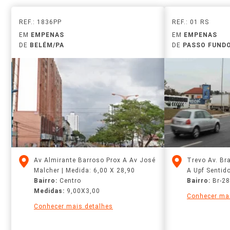
REF.: 1836PP
REF.: 01 RS
EM
EMPENAS
EM
EMPENAS
DE
BELÉM/PA
DE
PASSO FUND
Av Almirante Barroso Prox A Av José
Trevo Av. Br
Malcher | Medida: 6,00 X 28,90
A Upf Sentid
Bairro:
Centro
Bairro:
Br-2
Medidas:
9,00X3,00
Conhecer mai
Conhecer mais detalhes