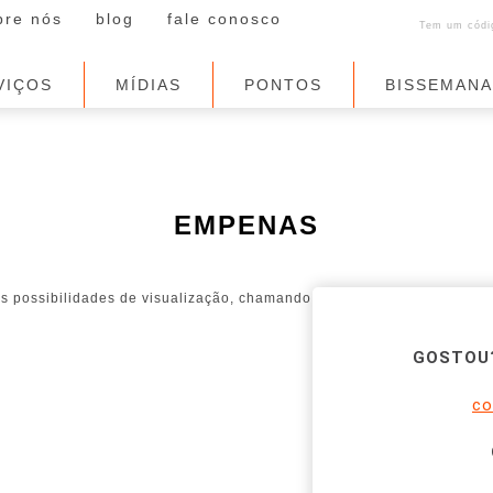
bre nós
blog
fale conosco
Tem um códig
VIÇOS
MÍDIAS
PONTOS
BISSEMAN
EMPENAS
as possibilidades de visualização, chamando
GOSTOU?
co